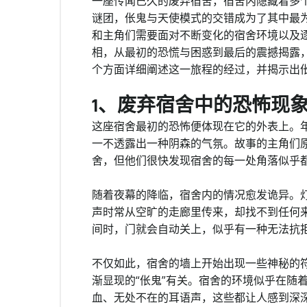
一座传闻已久的废弃宿舍，宿舍内隐藏着多
谜团，伥鬼与天使模式的交错成为了其中最
和主角们需要面对不断变化的宿舍环境以及
相，从最初的恐慌与困惑到最后的震撼揭露
个方面详细阐述这一旅程的经过，并揭示出
1、废弃宿舍中的恐怖现
这座宿舍最初的恐怖便体现在它的外表上。
一不透露出一种阴森的气氛。故事的主角们
舍，但他们很快发现宿舍的每一处角落似乎
随着夜幕的降临，宿舍内的情况愈发诡异。
声时常从空旷的走廊里传来，却找不到任何
间时，门就会自动关上，似乎有一种无法抗
不仅如此，宿舍的墙上开始出现一些神秘的
渐显现的“伥鬼”有关。宿舍的环境似乎在随
血、无处不在的耳语声，这些都让人感到深