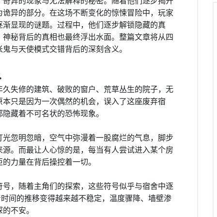
个奇异的现象与无法解释的秘密。随着他们逐步揭开
为诡异的部分。在这场不断变化的惊悚冒险中，玩家
逐渐显现的谜题。过程中，他们逐步解锁隐藏的真
，神秘背后的真相也最终浮出水面。整篇文章将从四
伥鬼与天使模式交错背后的深刻含义。
象
年久失修的建筑、破败的窗户、荒草丛生的院子，无
原本只是因为一次偶然的机会，误入了这座废弃宿
都隐藏着不可名状的恐怖现象。
灯光忽明忽暗，空气中弥漫着一股腐烂的气息，脚步
来源。而最让人心惊的是，每当有人尝试进入某个房
拒的力量在背后操控着一切。
符号，随着主角们的探索，这些符号似乎与宿舍中逐
着时间的推移变得越来越不稳定，温度骤降、墙壁渗
深的不安。