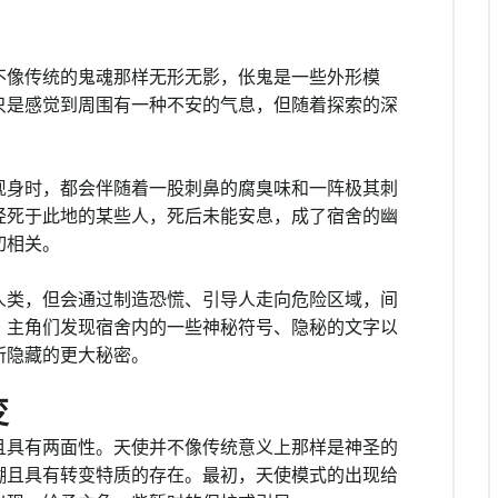
不像传统的鬼魂那样无形无影，伥鬼是一些外形模
只是感觉到周围有一种不安的气息，但随着探索的深
现身时，都会伴随着一股刺鼻的腐臭味和一阵极其刺
经死于此地的某些人，死后未能安息，成了宿舍的幽
切相关。
人类，但会通过制造恐慌、引导人走向危险区域，间
，主角们发现宿舍内的一些神秘符号、隐秘的文字以
所隐藏的更大秘密。
变
且具有两面性。天使并不像传统意义上那样是神圣的
糊且具有转变特质的存在。最初，天使模式的出现给