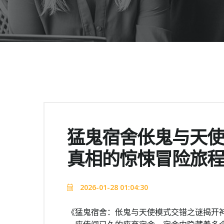
猛鬼宿舍伥鬼与天
真相的惊悚冒险旅
2026-01-28 01:04:30
《猛鬼宿舍：伥鬼与天使模式交错之谜揭开