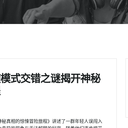
使模式交错之谜揭开神秘
程
神秘真相的惊悚冒险旅程》讲述了一群年轻人误闯入