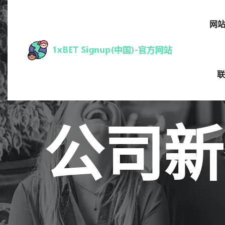
网
联
公司新