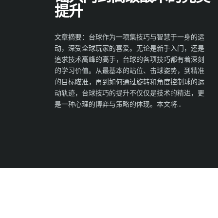
提升
文章摘要：台球作为一项集技巧与智慧于一身的运
动，深受全球玩家的喜爱。无论是新手入门，还是
追求技术高峰的高手，台球的各项技巧都有着深刻
的学习价值。从最基本的站位、击球姿势，到精准
的目标瞄准，再到如何通过旋转和角度控制球的运
动轨迹，台球技巧的提升不仅仅是技术的精进，更
是一种心理的博弈与策略的体现。本文将...