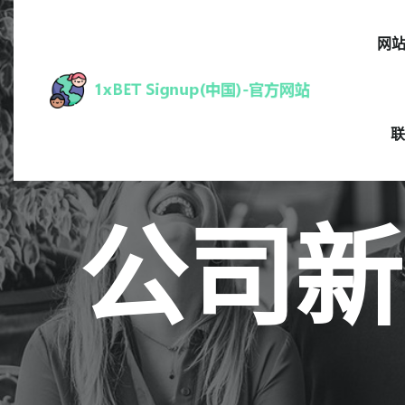
网
联
公司新