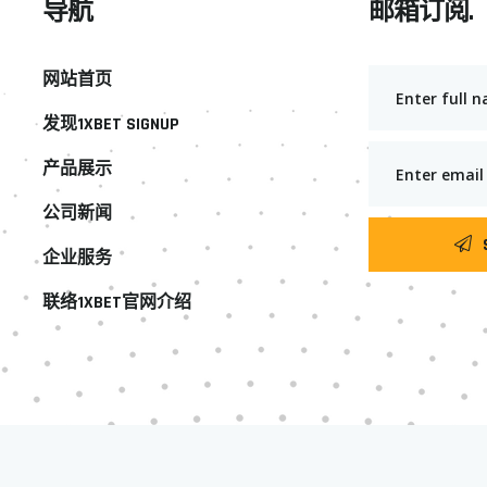
导航
邮箱订阅.
网站首页
发现1XBET SIGNUP
产品展示
公司新闻
企业服务
联络1XBET官网介绍